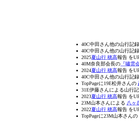
ホームページへようこそ
40C中田さん他の山行記
40C中田さん他の山行記
2025
夏山行 穂高
報告 をUP
40M奈良部会長の
『嘯雲
2024
夏山行 穂高
報告 をUP
40C中田さん他の山行記
TopPageに19E松井さんの
31E伊藤さんによる山行
2023
夏山行 穂高
報告 をUP
23M山本さんによる
八ヶ
2022
夏山行 穂高
報告 をUP
TopPageに23M山本さんの