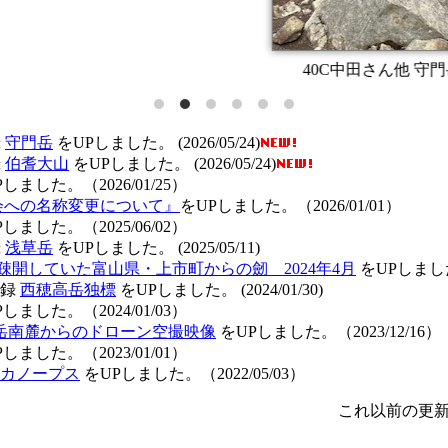
40C中田さん他 守門岳 May 2026
録
守門岳
をUPしました。 (2026/05/24)
録
伯耆大山
をUPしました。 (2026/05/24)
しました。（2026/01/25）
会への名称変更について』
をUPしました。（2026/01/01）
しました。（2025/06/02）
録
浅草岳
をUPしました。 (2025/05/11)
疎開していた富山県・上市町からの劒 2024年4月
をUPしました。
記録
西穂高岳独標
をUPしました。 (2024/01/30)
しました。（2024/01/03）
岳南麓からのドローン空撮映像
をUPしました。（2023/12/16）
しました。（2023/01/01）
カノープス
をUPしました。（2022/05/03）
これ以前の更